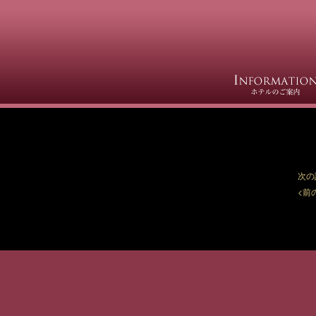
【今月の
【今月の
映画が約
見つかる
詳しくはこ
次の
<前